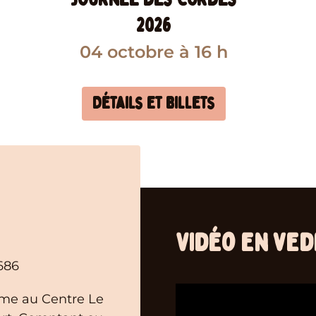
2026
04 octobre
à 16 h
Détails et billets
Vidéo en ved
686
ême au Centre Le