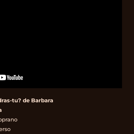
dras-tu? de Barbara
a
oprano
erso