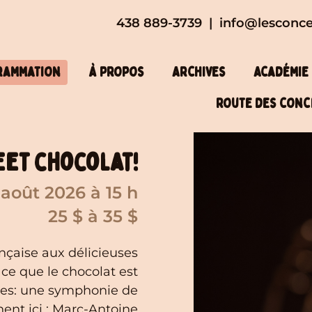
438 889-3739
|
info@lesconce
rammation
À propos
Archives
Académie
Route des conc
et chocolat!
 août 2026
à 15 h
25 $ à 35 $
çaise aux délicieuses
 ce que le chocolat est
ives: une symphonie de
ent ici : Marc-Antoine