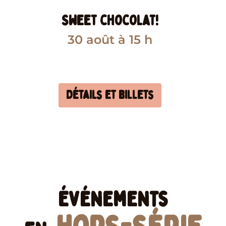
Sweet chocolat!
30 août
à 15 h
Détails et billets
Événements