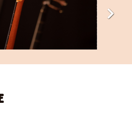
Next
e