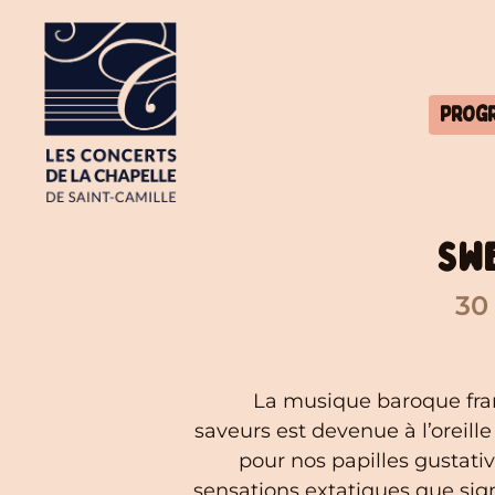
Prog
Swe
30
La musique baroque fran
saveurs est devenue à l’oreille
pour nos papilles gustat
sensations extatiques que sign