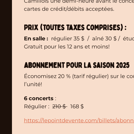
Camillois une demi-heure avant le conc
cartes de crédit/débits acceptées.
Prix (toutes taxes comprises) :
En salle :
régulier 35 $ / aîné 30 $ / étu
Gratuit pour les 12 ans et moins!
Abonnement pour la saison 2025
Économisez 20 % (tarif régulier) sur le c
l’unité!
6 concerts
:
Régulier :
210 $
168 $
https://lepointdevente.com/billets/abo