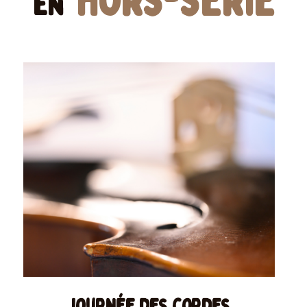
hors-série
en
Journée des cordes