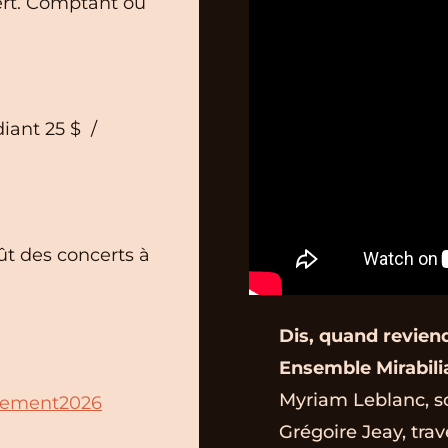
ert. Comptant ou
diant 25 $ /
oût des concerts à
Dis, quand revien
Ensemble Mirabili
Myriam Leblanc, s
nnement2026
Grégoire Jeay, trav